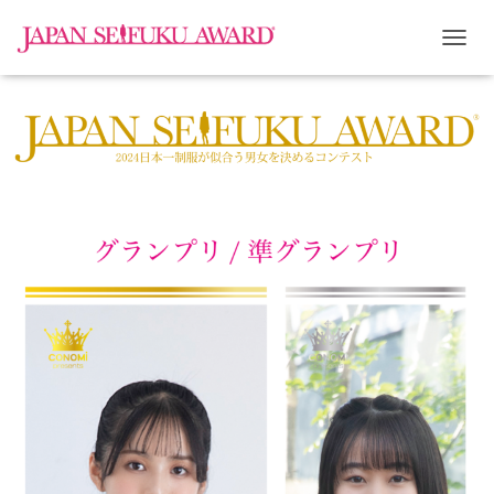
ナ
ビ
ゲ
ー
シ
ョ
ン
を
切
り
替
え